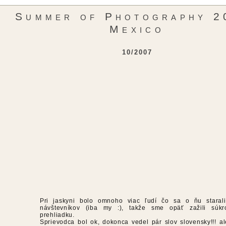
Summer of Photography 2
Mexico
10/2007
Pri jaskyni bolo omnoho viac ľudí čo sa o ňu staral
návštevníkov (iba my :), takže sme opäť zažili súk
prehliadku.
Sprievodca bol ok, dokonca vedel pár slov slovensky!!! al