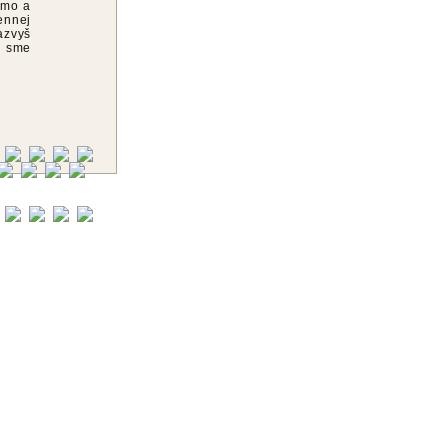
rmo a
ennej
azvyš
u sme