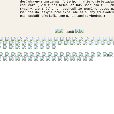
dosť otravný s tým že nám furt pripomínal že to nie je zada
čosi čaká :) Asi z nás nemal až taký kšeft ako z 20 čl
skupiny, ale snáď aj on pochopil že nemáme pesos n
(vstupné do jaskyne bolo fixné, ale za služby sprievodc
mali zaplatiť toľko koľko sme uznali sami za vhodné...)
naspäť