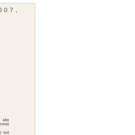
007,
i ako
romnú
e bol