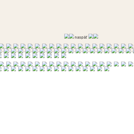
naspäť