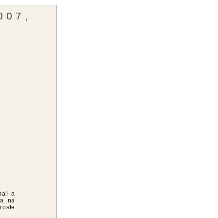
007,
ali a
la na
roste