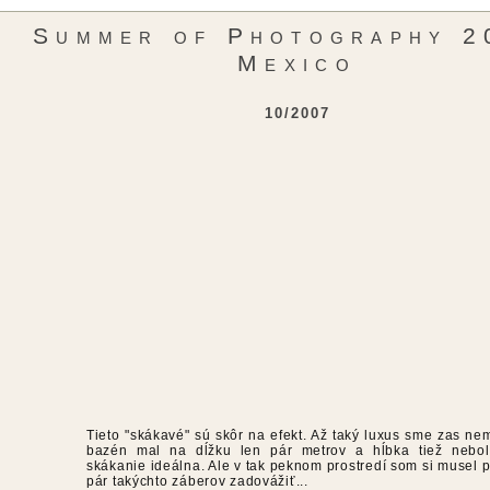
Summer of Photography 2
Mexico
10/2007
Tieto "skákavé" sú skôr na efekt. Až taký luxus sme zas nem
bazén mal na dĺžku len pár metrov a hĺbka tiež nebo
skákanie ideálna. Ale v tak peknom prostredí som si musel p
pár takýchto záberov zadovážiť...