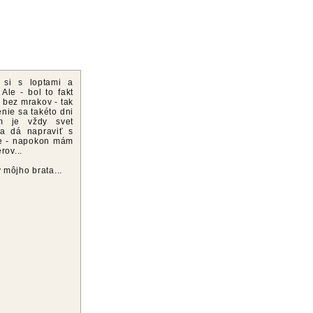
 si s loptami a
Ale - bol to fakt
 bez mrakov - tak
enie sa takéto dni
m je vždy svet
sa dá napraviť s
ne - napokon mám
rov...
y môjho brata...