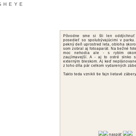
sheye
Pôvodne sme si šli len oddýchnuť
posedieť so spolubývajúcimi v parku. 
pekný deň uprostred leta, obloha skoro
som zobral aj fotoaparát. Na bežné fot
moc nehodia ale - s rybím oko
zaujímavejší. A - aj to ostré slnko 
externým bleskom. Aj keď neplánova
z toho dňa pár celkom vydarených zábe
Takto teda vznikli tie fajn lietavé záber
naspäť