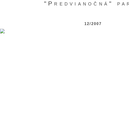
"Predvianočná" pa
12/2007