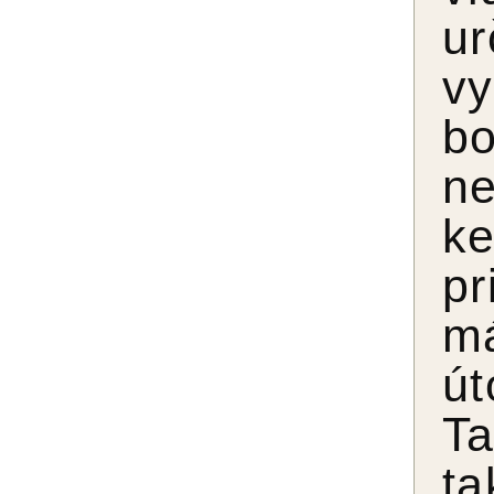
u
vy
bo
ne
ke
pr
má
út
Ta
t