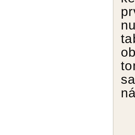
p
n
ta
ob
to
sa
ná