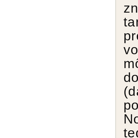
z
ta
p
v
mô
d
(d
po
No
te