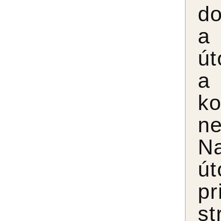
do
a 
út
a
k
n
Na
út
pr
st