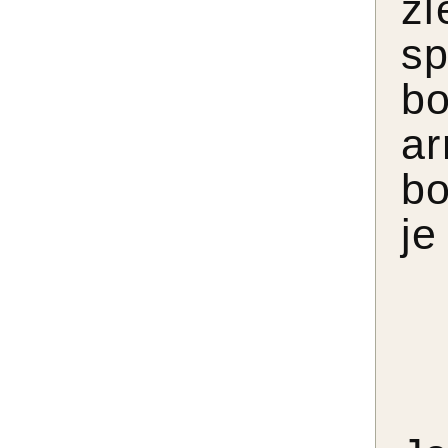
z
s
b
a
bo
je