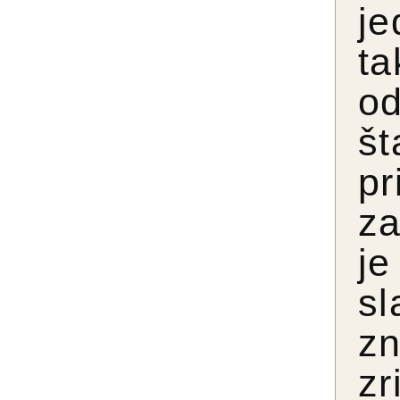
je
ta
o
š
pr
za
je
sl
z
z