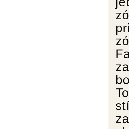
je
zó
pr
zó
F
z
bo
To
st
z