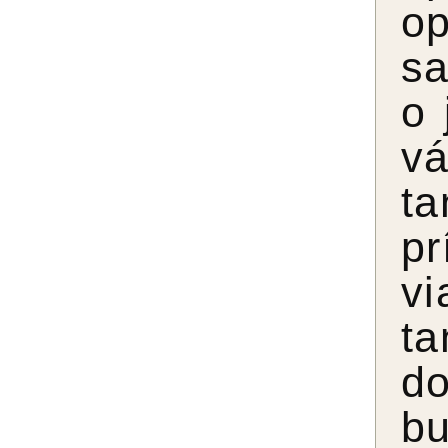
op
sa
o 
vá
ta
pr
vi
ta
do
b