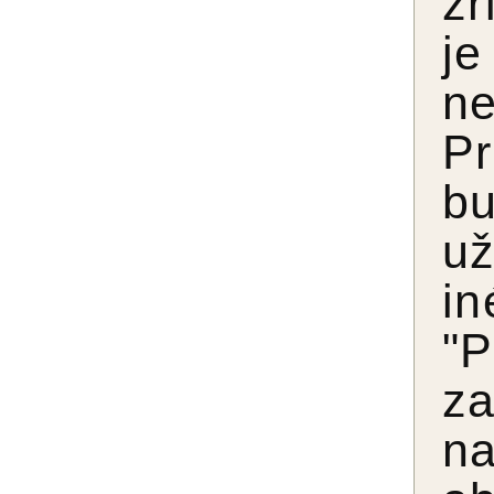
zr
je
ne
Pr
bu
už
in
"P
za
na