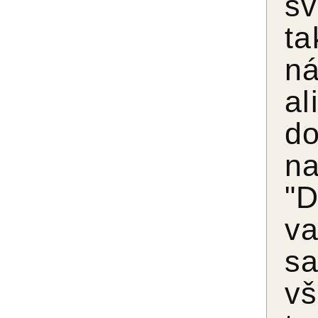
sv
ta
ná
al
do
n
"
v
sa
vš