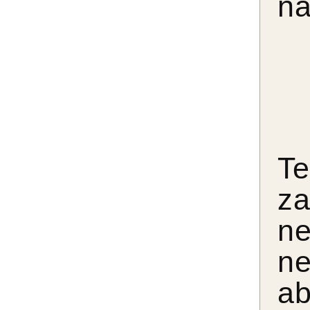
na
T
za
n
ne
ab