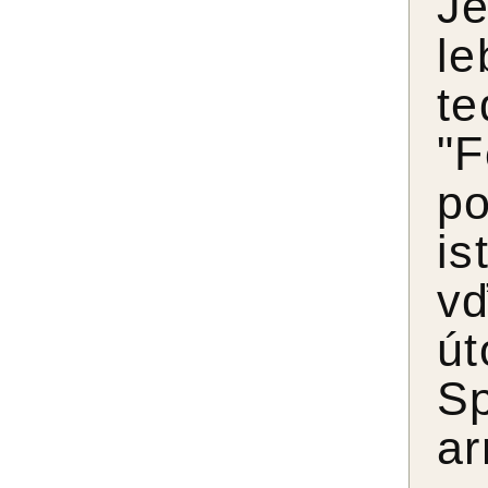
Je
le
t
"F
po
is
vď
ú
Sp
a