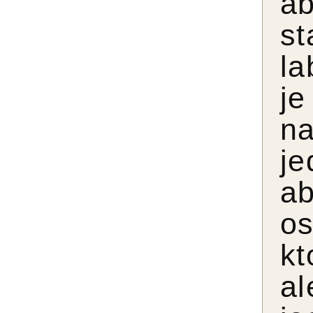
a
s
la
je
n
je
a
os
kt
al