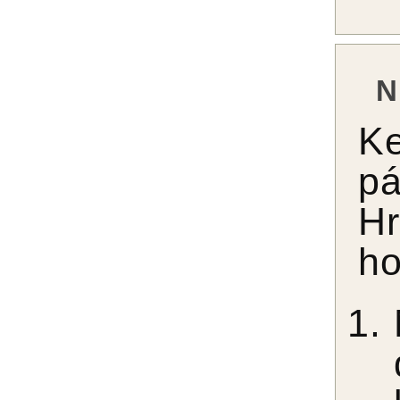
N
Ke
p
H
ho