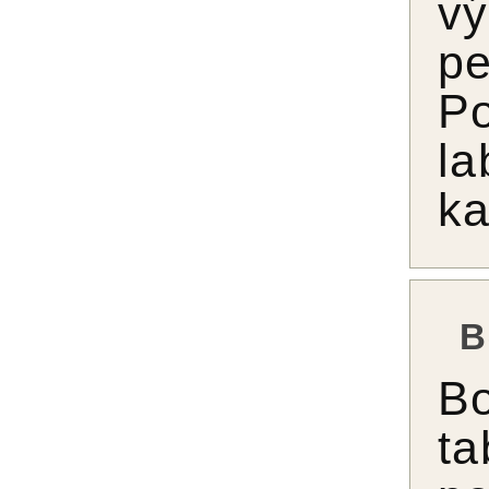
v
pe
P
la
ka
B
B
t