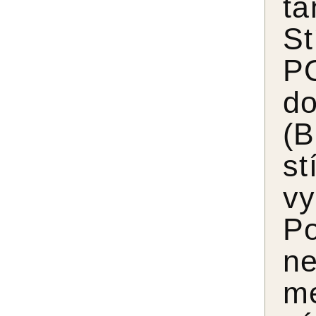
ta
S
PO
do
(
st
vy
P
n
m