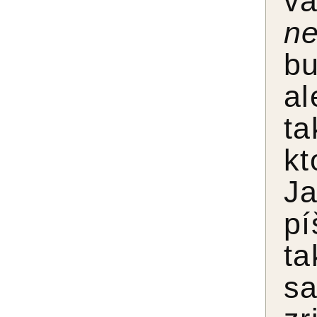
v
n
bu
al
ta
kt
Ja
pí
ta
sa