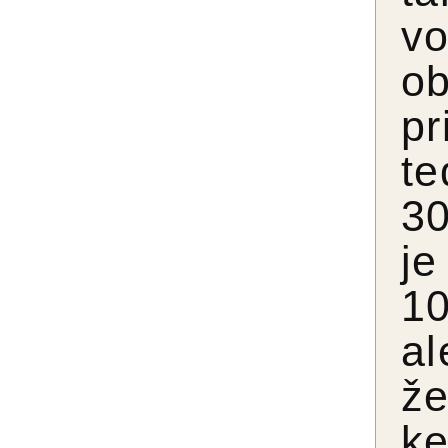
v
o
pr
te
30
je
10
al
ž
ke