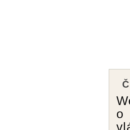
Č
We
o
vl