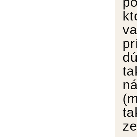
po
kt
v
pr
dú
ta
ná
(m
ta
ze