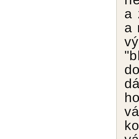
a 
a 
vý
"b
d
dá
ho
v
ko