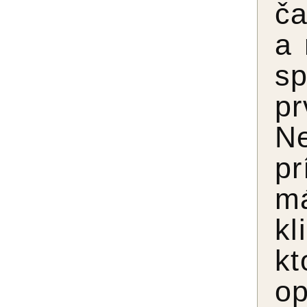
ča
a 
sp
pr
Ne
p
m
kl
k
op