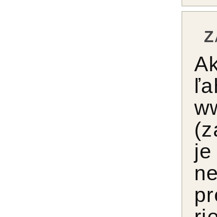
Z
Ak
ľ
w
(z
j
ne
pr
ri