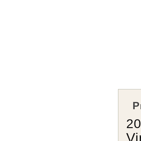
P
2
Vi