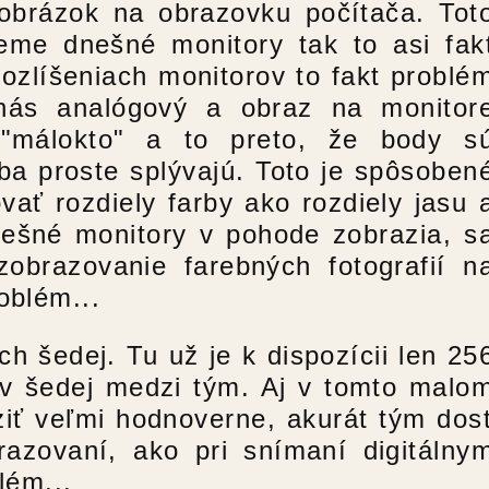
 obrázok na obrazovku počítača. Tot
eme dnešné monitory tak to asi fak
rozlíšeniach monitorov to fakt problé
 nás analógový a obraz na monitor
 "málokto" a to preto, že body s
ba proste splývajú. Toto je spôsoben
vať rozdiely farby ako rozdiely jasu 
dnešné monitory v pohode zobrazia, s
obrazovanie farebných fotografií n
oblém...
ch šedej. Tu už je k dispozícii len 25
ňov šedej medzi tým. Aj v tomto malo
ziť veľmi hodnoverne, akurát tým dos
brazovaní, ako pri snímaní digitálny
lém...