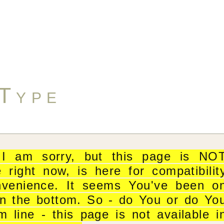
Type
. I am sorry, but this page is NO
right now, is here for compatibilit
nvenience. It seems You've been o
on the bottom. So - do You or do Yo
line - this page is not available i