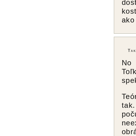
dos
kos
ako
Tak
No 
Toľ
spe
Teó
tak
poč
nee
obr