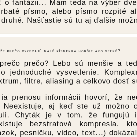
ť o fantázii... Mám teda na výber dv
trbaté písmo, alebo písmo rozpité a
 druhé. Našťastie sú tu aj ďalšie možno
že prečo vyzerajú malé písmenka horšie ako veľké?
prečo prečo? Lebo sú menšie a teda 
ko jednoduché vysvetlenie. Komplex
ktrum, filtre, aliasing a celkovo dosť
ria prenosu informácii hovorí, že ne
. Neexistuje, aj keď ste už možno 
uli. Chyták je v tom, že fungujú i
xistuje bezstratová kompresia, 
ázok, pesničku, video, text...) dokáza