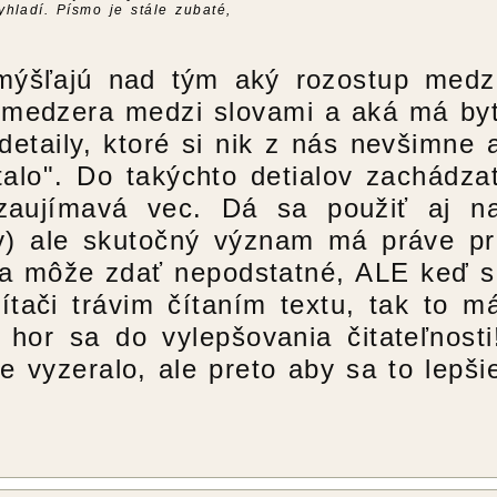
hladí. Písmo je stále zubaté,
amýšľajú nad tým aký rozostup medz
 medzera medzi slovami a aká má by
detaily, ktoré si nik z nás nevšimne 
talo". Do takýchto detialov zachádza
zaujímavá vec. Dá sa použiť aj n
ky) ale skutočný význam má práve pr
sa môže zdať nepodstatné, ALE keď s
tači trávim čítaním textu, tak to m
or sa do vylepšovania čitateľnosti
e vyzeralo, ale preto aby sa to lepši