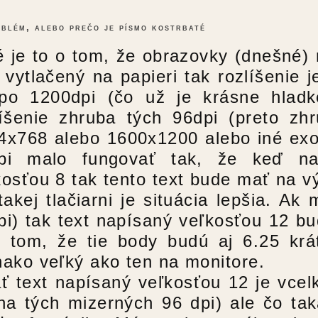
blém, alebo prečo je písmo kostrbaté
é je to o tom, že obrazovky (dnešné) 
t vytlačený na papieri tak rozlíšenie 
po 1200dpi (čo už je krásne hladk
líšenie zhruba tých 96dpi (preto zh
4x768 alebo 1600x1200 alebo iné exoti
pi malo fungovať tak, že keď n
kosťou 8 tak tento text bude mať na vý
takej tlačiarni je situácia lepšia. A
pi) tak text napísaný veľkosťou 12 bu
v tom, že tie body budú aj 6.25 krá
nako veľký ako ten na monitore.
ať text napísaný veľkosťou 12 je vcel
 na tých mizerných 96 dpi) ale čo ta