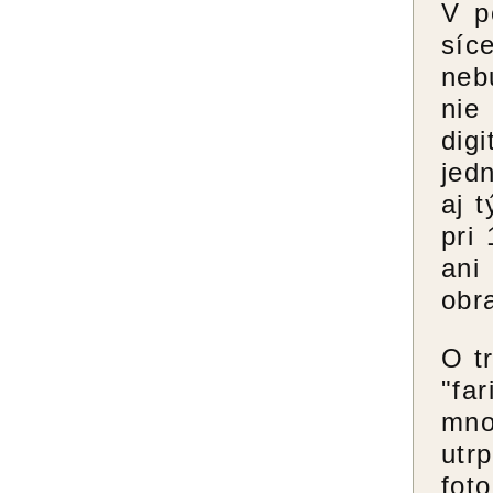
V p
síc
neb
nie
dig
jed
aj 
pri
ani
obr
O tr
"fa
mno
utr
fot