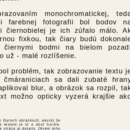
razovaním monochromatickej, ted
ri farebnej fotografii bol bodov n
 čiernobielej je ich zúfalo málo. A
rnou fixkou, tak čiary budú dokonal
u čiernymi bodmi na bielom pozad
 už - malé rozlíšenie.
ol problém, tak zobrazovanie textu j
h čmáraniciach sa dali zubaté hran
likoval blur, a obrázok sa rozpil, ta
text možno opticky vyzerá krajšie ak
 štyroch obrázkoch, akurát že
 s textom je to o dosť horšie.
e stráca aj detaily. Okrem toho