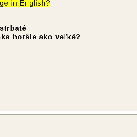
ge in English?
strbaté
nka horšie ako veľké?