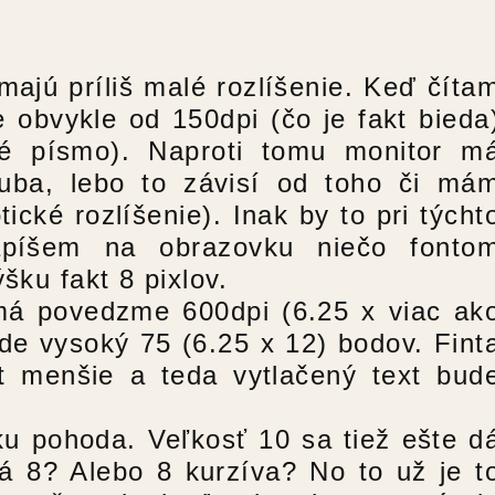
majú príliš malé rozlíšenie. Keď číta
je obvykle od 150dpi (čo je fakt bieda
é písmo). Naproti tomu monitor m
ruba, lebo to závisí od toho či má
cké rozlíšenie). Inak by to pri týcht
apíšem na obrazovku niečo fonto
šku fakt 8 pixlov.
k má povedzme 600dpi (6.25 x viac ak
de vysoký 75 (6.25 x 12) bodov. Fint
t menšie a teda vytlačený text bud
ku pohoda. Veľkosť 10 sa tiež ešte d
ká 8? Alebo 8 kurzíva? No to už je t