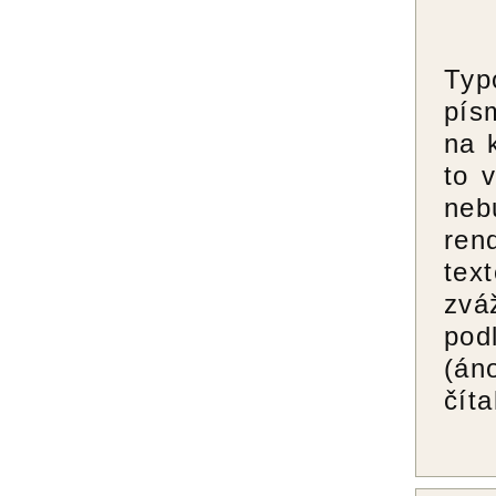
Typ
pís
na 
to 
neb
ren
tex
zvá
pod
(án
číta