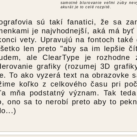
samotné blurovanie veľmi zuby nevy
akurát je to celé rozpité.
ografovia sú takí fanatici, že sa z
menkami je najvhodnejší, aká má byť
konci vety. Upravujú na fontoch také 
všetko len preto "aby sa im lepšie čí
udem, ale ClearType je rozhodne 
derovanie grafiky (rozumej 3D grafi
te. To ako vyzerá text na obrazovke 
žime koľko z celkového času pri počí
ľa mňa podstatný význam. Tak teda h
o, ono sa to nerobí preto aby to pekn
lo...)