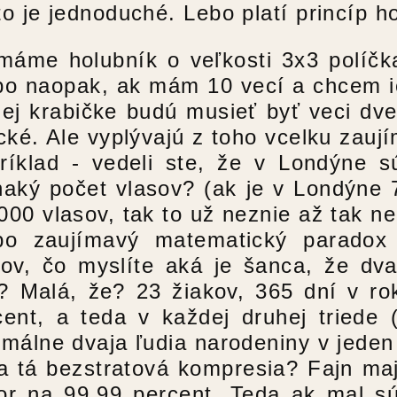
to je jednoduché. Lebo platí princíp ho
máme holubník o veľkosti 3x3 políčka
bo naopak, ak mám 10 vecí a chcem ic
nej krabičke budú musieť byť veci dve
ické. Ale vyplývajú z toho vcelku zauj
ríklad - vedeli ste, že v Londýne sú
naký počet vlasov? (ak je v Londýne 
000 vlasov, tak to už neznie až tak n
bo zaujímavý matematický paradox 
kov, čo myslíte aká je šanca, že dv
? Malá, že? 23 žiakov, 365 dní v rok
cent, a teda v každej druhej triede 
imálne dvaja ľudia narodeniny v jeden
a tá bezstratová kompresia? Fajn ma
or na 99.99 percent. Teda ak mal s