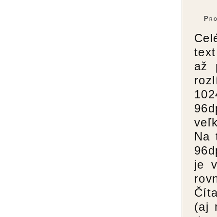
Pro
Cel
tex
až 
roz
102
96d
veľ
Na 
96d
je 
rov
Čít
(aj