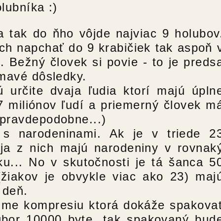
lubníka :)
 tak do ňho vôjde najviac 9 holubov
h napchať do 9 krabičiek tak aspoň 
. Bežný človek si povie - to je preds
ímavé dôsledky.
 určite dvaja ľudia ktorí majú úpln
7 miliónov ľudí a priemerný človek m
epravdepodobne...)
s narodeninami. Ak je v triede 2
aja z nich majú narodeniny v rovnak
u... No v skutočnosti je tá šanca 5
(žiakov je obvykle viac ako 23) maj
 deň.
jme kompresiu ktorá dokáže spakova
úbor 10000 byte, tak spakovaný bud