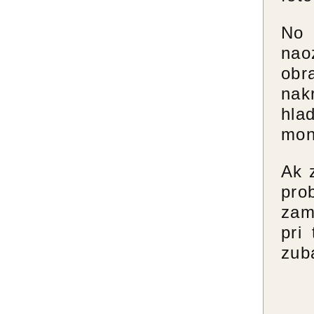
No 
nao
obr
nak
hla
mon
Ak 
pro
zam
pri
zuba