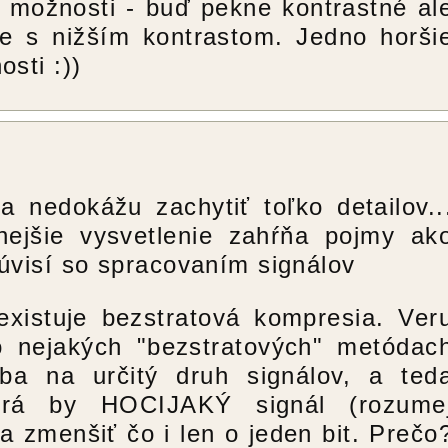
e možnosti - buď pekne kontrastné al
le s nižším kontrastom. Jedno horši
sti :))
nedokážu zachytiť toľko detailov..
nejšie vysvetlenie zahŕňa pojmy ak
 súvisí so spracovaním signálov
existuje bezstratová kompresia. Ver
o nejakých "bezstratových" metódac
ba na určitý druh signálov, a ted
ktorá by HOCIJAKÝ signál (rozume
la zmenšiť čo i len o jeden bit. Prečo