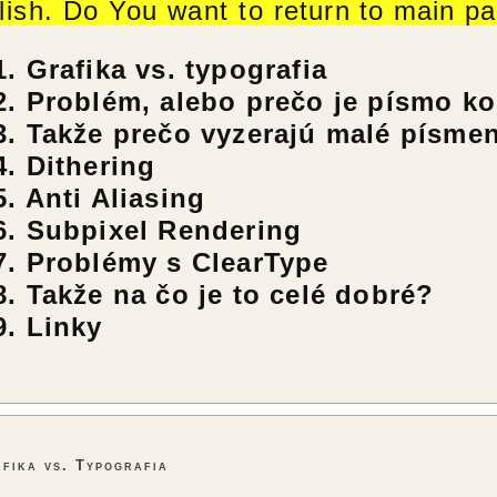
lish. Do You want to
return to main pa
1. Grafika vs. typografia
2. Problém, alebo prečo je písmo ko
3. Takže prečo vyzerajú malé písme
4. Dithering
5. Anti Aliasing
6. Subpixel Rendering
7. Problémy s ClearType
8. Takže na čo je to celé dobré?
9. Linky
fika vs. Typografia