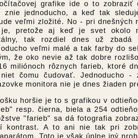
očítačovej grafike ide o to zobraziť
e znie jednoducho, a keď tak sleduj
ude veľmi zložité. No - pri dnešných 
 je, pretože aj keď je svet okolo
itálny, tak rozdiel dnes už zbadá
noducho veľmi malé a tak farby do se
tým, že oko nevie až tak dobre rozlišo
 16 miliónoch rôznych farieb, ktoré 
 niet čomu čudovať. Jednoducho - z
azovke monitora nie je dnes žiaden pr
ošku horšie je to s grafikou v odtieňo
rieb" resp. čierna, biela a 254 odtie
žstve "farieb" sa dá fotografia zobra
pí kontrast. A to ani nie tak pri zo
oaparátom. Toto je však úplne iný prob