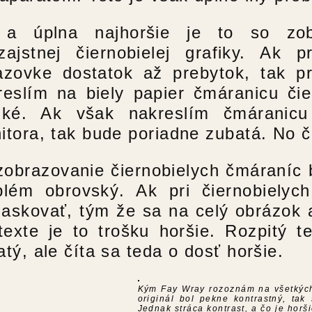
a úplna najhoršie je to so zob
zajstnej čiernobielej grafiky. Ak p
azovke dostatok až prebytok, tak pri
reslím na biely papier čmáranicu čie
dké. Ak však nakreslím čmáranic
itora, tak bude poriadne zubatá. No čo
zobrazovanie čiernobielych čmáraníc b
blém obrovský. Ak pri čiernobielyc
askovať, tým že sa na celý obrázok ap
 texte je to trošku horšie. Rozpitý 
tý, ale číta sa teda o dosť horšie.
Kým Fay Wray rozoznám na všetkých
originál bol pekne kontrastný, tak
Jednak stráca kontrast, a čo je horši