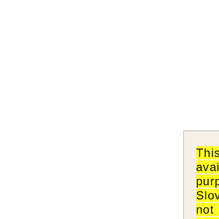
Thi
ava
pur
Slo
not